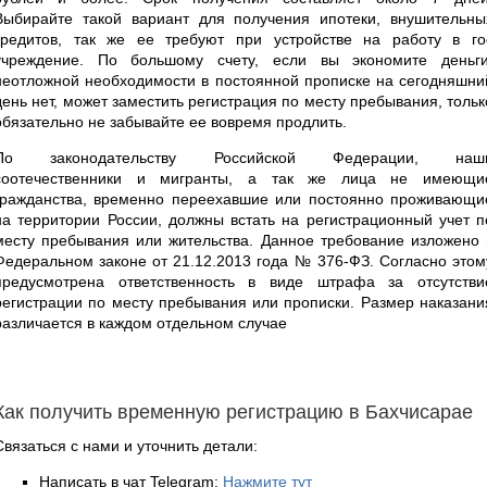
Выбирайте такой вариант для получения ипотеки, внушительны
кредитов, так же ее требуют при устройстве на работу в го
учреждение. По большому счету, если вы экономите деньги
неотложной необходимости в постоянной прописке на сегодняшни
день нет, может заместить регистрация по месту пребывания, тольк
обязательно не забывайте ее вовремя продлить.
По законодательству Российской Федерации, наш
соотечественники и мигранты, а так же лица не имеющи
гражданства, временно переехавшие или постоянно проживающи
на территории России, должны встать на регистрационный учет п
месту пребывания или жительства. Данное требование изложено 
Федеральном законе от 21.12.2013 года № 376-ФЗ. Согласно этом
предусмотрена ответственность в виде штрафа за отсутстви
регистрации по месту пребывания или прописки. Размер наказани
различается в каждом отдельном случае
Как получить временную регистрацию в Бахчисарае
Связаться с нами и уточнить детали:
Написать в чат Telegram:
Нажмите тут