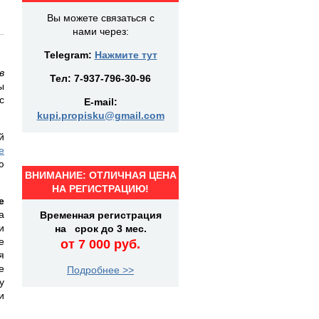
Вы можете связаться с
нами через:
Telegram:
Нажмите тут
в
Тел:
7-937-796-30-96
ы
с
E-mail:
kupi.propisku@gmail.com
й
е
ю
ВНИМАНИЕ: ОТЛИЧНАЯ ЦЕНА
НА РЕГИСТРАЦИЮ!
е
а
Временная регистрация
и
на срок до 3 мес.
е
от 7 000 руб.
я
е
Подробнее >>
у
и