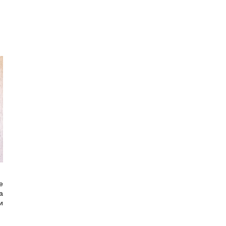
е
а
и