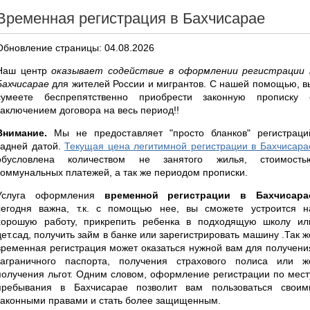
Временная регистрация в Бахчисарае
Обновление страницы: 04.08.2026
Наш центр
оказывает содействие в оформлении регистрации 
Бахчисарае
для жителей России и мигрантов. С нашей помощью, в
сумеете беспрепятственно приобрести законную прописку 
заключением договора на весь период!!
Внимание.
Мы не предоставляет "просто бланков" регистраци
задней датой.
Текущая цена легитимной регистрации в Бахчисара
обусловлена количеством не занятого жилья, стоимость
коммунальных платежей, а так же периодом прописки.
Услуга оформления
временной регистрации в Бахчисара
сегодня важна, т.к. с помощью нее, вы сможете устроится н
хорошую работу, прикрепить ребенка в подходящую школу ил
дет.сад, получить займ в банке или зарегистрировать машину .Так ж
временная регистрация может оказаться нужной вам для получени
заграничного паспорта, получения страхового полиса или ж
получения льгот. Одним словом, оформление регистрации по мест
пребывания в Бахчисарае позволит вам пользоваться своим
законными правами и стать более защищенным.