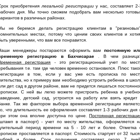
Срок приобретения
легальной регистрации
у нас, составляет 2-
рабочих дня. Мы точно сможем подобрать вам несколько готовы
вариантов в различных районах.
Мы не беремся делать регистрацию клиентам в "резиновых"
сомнительных местах, потому что ценим своих клиентов и хоти
быть уверенными, что вам все понравится.
Наши менеджеры постараются оформить вам
постоянную ил
временную регистрацию в Бахчисарае
. В чем разница
Временная регистрация
- это регистрационный учет по мест
пребывания т.е. там где человек временно остановился. Плюс тако
регистрации в том, если у вас уже есть прописка по мест
жительства, но к примеру вам необходимо устроить ребенка в школ
или дет. сад в другом районе, вам не придется лишаться постоянно
прописки. С ней вы легко можете пристроить ребенка в учебно
заведение, детский сад, устроится на работу или взять кредит 
банке. Так же фактором выбора временной регистрации являетс
то, что длительность ее оформления составляет 1-3 рабочих дня 
при этом она вполне доступна по цене.
Постоянная регистраци
(штамп в паспорт) - учет по месту жительства, оформляется н
длительный период времени на 5 - 10 лет и более. Отметка 
прописке проставляется в паспорт. Стоимость стартует от 32 тыся
рублей и более. Срок получения составляет около 7 дней