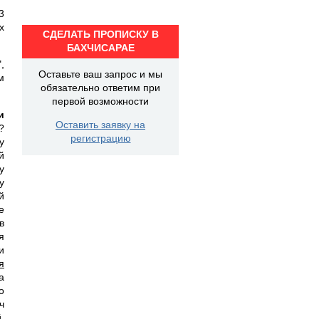
3
х
СДЕЛАТЬ ПРОПИСКУ В
БАХЧИСАРАЕ
,
Оставьте ваш запрос и мы
м
обязательно ответим при
первой возможности
и
Оставить заявку на
?
регистрацию
у
й
у
у
й
е
в
я
и
я
а
о
ч
.